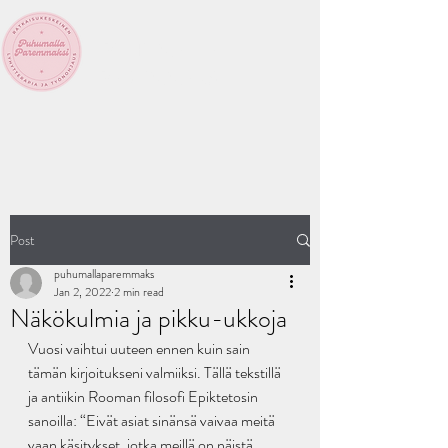
PUHUMALLA
PAREMMAKSI
Post
puhumallaparemmaks
Jan 2, 2022
2 min read
Näkökulmia ja pikku-ukkoja
Vuosi vaihtui uuteen ennen kuin sain 
tämän kirjoitukseni valmiiksi. Tällä tekstillä 
ja antiikin Rooman filosofi Epiktetosin 
sanoilla: “Eivät asiat sinänsä vaivaa meitä 
vaan käsitykset, jotka meillä on näistä 