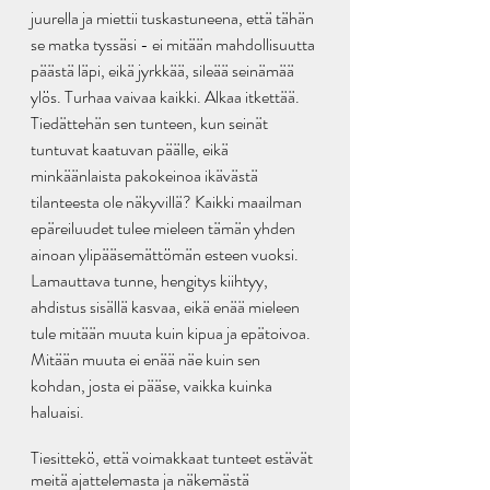
juurella ja miettii tuskastuneena, että tähän 
se matka tyssäsi - ei mitään mahdollisuutta 
päästä läpi, eikä jyrkkää, sileää seinämää 
ylös. Turhaa vaivaa kaikki. Alkaa itkettää. 
Tiedättehän sen tunteen, kun seinät 
tuntuvat kaatuvan päälle, eikä 
minkäänlaista pakokeinoa ikävästä 
tilanteesta ole näkyvillä? Kaikki maailman 
epäreiluudet tulee mieleen tämän yhden 
ainoan ylipääsemättömän esteen vuoksi. 
Lamauttava tunne, hengitys kiihtyy, 
ahdistus sisällä kasvaa, eikä enää mieleen 
tule mitään muuta kuin kipua ja epätoivoa. 
Mitään muuta ei enää näe kuin sen 
kohdan, josta ei pääse, vaikka kuinka 
haluaisi. 
Tiesittekö, että voimakkaat tunteet estävät 
meitä ajattelemasta ja näkemästä 