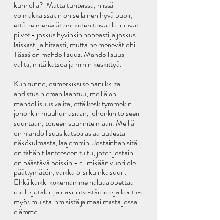
kunnolla?  Mutta tunteissa, niissä 
voimakkaissakin on sellainen hyvä puoli, 
että ne menevät ohi kuten taivaalla lipuvat 
pilvet - joskus hyvinkin nopeasti ja joskus 
laiskasti ja hitaasti, mutta ne menevät ohi. 
Tässä on mahdollisuus. Mahdollisuus 
valita, mitä katsoa ja mihin keskittyä. 
Kun tunne, esimerkiksi se paniikki tai 
ahdistus hieman laantuu, meillä on 
mahdollisuus valita, että keskitymmekin 
johonkin muuhun asiaan, johonkin toiseen 
suuntaan, toiseen suunnitelmaan. Meillä 
on mahdollisuus katsoa asiaa uudesta 
näkökulmasta, laajemmin. Jostainhan sitä 
on tähän tilanteeseen tultu, joten jostain 
on päästävä poiskin - ei  mikään vuori ole 
päättymätön, vaikka olisi kuinka suuri. 
Ehkä kaikki kokemamme haluaa opettaa 
meille jotakin, ainakin itsestämme ja kenties 
myös muista ihmisistä ja maailmasta jossa 
elämme.