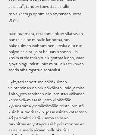
asioista”, tahdon toivottaa sinulle 
toiveikasta ja oppimisen täyteistä vuotta 
2022.
Sain huomata, että tämä olikin yllättävän 
hankala aihe minulle kirjoittaa, siis 
näkökulman vaihtaminen, koska olisi niin 
paljon asioita, joita haluaisin sanoa.  Ja 
koska ei ole tarkoitus kirjoittaa kirjaa, vaan 
lyhyt blogi-teksti, niin minulla kesti kauan 
saada aihe rajattua sopivaksi. 
Lyhyesti sanottuna näkökulman 
vaihtaminen on arkipäiväinen ilmiö ja taito. 
Taito, jota tarvitaan niin ihmisten välisessä 
kanssakäymisessä, jotta ylipäätään 
kykenemme ymmärtämään toista ihmistä 
kuin huumorissakin, jossa asioita katsotaan 
eri perspektiivistä - sama sana voi 
tarkoittaa eri yhteyksissä hyvin montaa eri 
asiaa ja saada aikaan hullunkurisia 